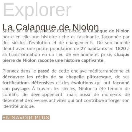
Explorer
La Calanque de Niolon
Située sur la majestueuse Côte Bleue, la
Calanque de Niolon
porte en elle une histoire riche et fascinante, façonnée par
des siècles d’évolution et de changements. De son humble
début avec une petite population de
27 habitants
en
1820
à
sa transformation en un lieu de vie animé et prisé,
chaque
pierre de Niolon raconte une histoire captivante
.
Plongez dans le
passé
de cette enclave méditerranéenne et
découvrez les récits de sa chapelle pittoresque
, de ses
fortifications défensives
et des
évolutions
qui ont
façonné
son paysage
. À travers les siècles, Niolon a été témoin de
conflits, de développement, mais aussi de moments de
détente et de diverses activités qui ont contribué à forger son
identité unique.
EN SAVOIR PLUS