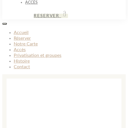
ACCÈS
RESERVER
TOGGLE NAVIGATION
Accueil
Réserver
Notre Carte
Accès
Privatisation et groupes
Histoire
Contact
L'Auberge du
Mérou
RESTAURANT, HÔTEL
Restons en contact