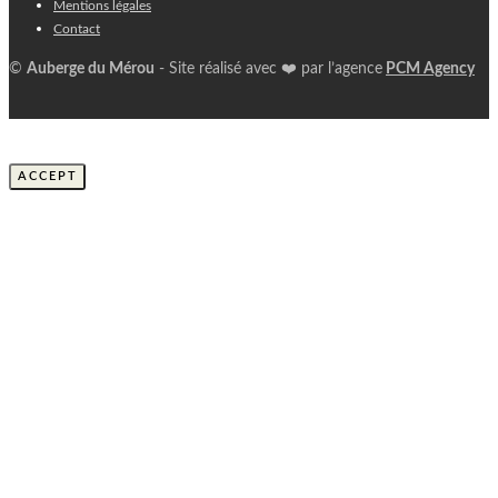
Mentions légales
Contact
©
Auberge du Mérou
- Site réalisé avec ❤️ par l’agence
PCM Agency
Ce site web utilise des cookies pour améliorer votre
expérience web.
ACCEPT